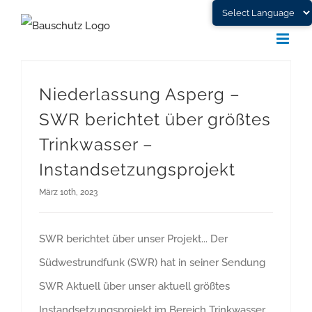
Skip
to
content
Niederlassung Asperg – SWR berichtet über größtes Trinkwasser – Instandsetzungsprojekt
Niederlassung Asperg –
SWR berichtet über größtes
Trinkwasser –
Instandsetzungsprojekt
März 10th, 2023
SWR berichtet über unser Projekt... Der
Südwestrundfunk (SWR) hat in seiner Sendung
SWR Aktuell über unser aktuell größtes
Instandsetzungsprojekt im Bereich Trinkwasser