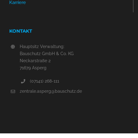
Karriere
KONTAKT
Hauptsitz Verwaltung:
Bauschutz GmbH & Co. KG
Neckarstraße 2
71679 Asperg
(07141) 268-111
zentrale.asperg@bauschutz.de