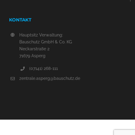
KONTAKT
Hauptsitz Verwaltung:
Bauschutz GmbH & Co. KG
Neckarstraße 2
71679 Asperg
(07141) 268-111
zentrale.asperg@bauschutz.de