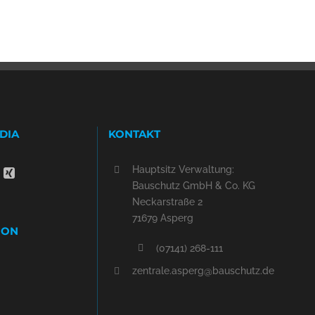
DIA
KONTAKT
Hauptsitz Verwaltung:
Bauschutz GmbH & Co. KG
Neckarstraße 2
71679 Asperg
ION
(07141) 268-111
zentrale.asperg@bauschutz.de