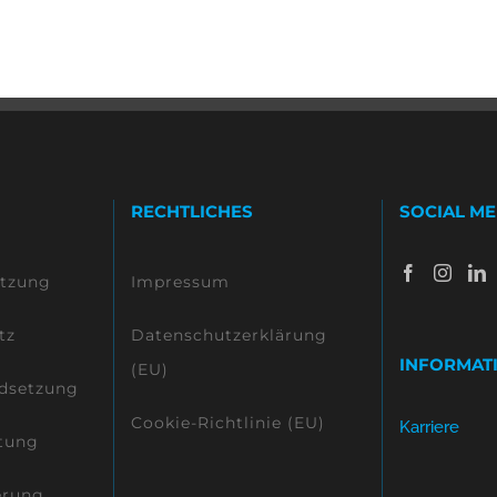
RECHTLICHES
SOCIAL ME
etzung
Impressum
tz
Datenschutzerklärung
INFORMAT
(EU)
dsetzung
Cookie-Richtlinie (EU)
Karriere
tung
erung