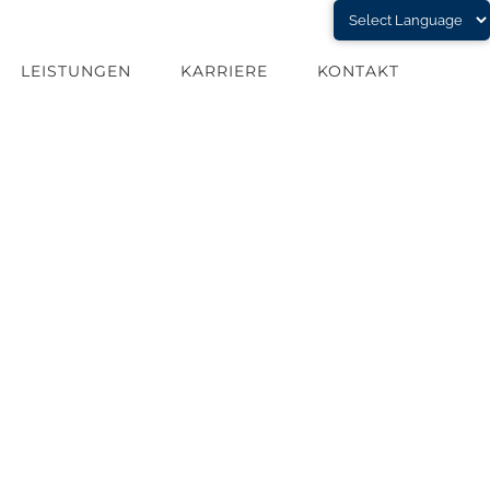
LEISTUNGEN
KARRIERE
KONTAKT
Niederlassung Asperg Sonderbau Schadstoffsanierung 3