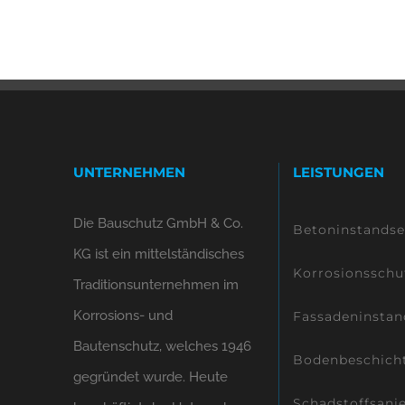
UNTERNEHMEN
LEISTUNGEN
Die Bauschutz GmbH & Co.
Betoninstands
KG ist ein mittelständisches
Korrosionsschu
Traditionsunternehmen im
Korrosions- und
Fassadeninstan
Bautenschutz, welches 1946
Bodenbeschich
gegründet wurde. Heute
Schadstoffsani