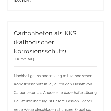
Read More
Carbonbeton als KKS (kathodischer Korrosionsschutz)
Carbonbeton als KKS
(kathodischer
Korrosionsschutz)
Juni 20th, 2024
Nachhaltige Instandsetzung mit kathodischen
Korrosionsschutz (KKS) durch den Einsatz von
Carbonbeton als Anode eine dauerhafte Lösung
Bauwerkserhaltung ist unsere Passion - dabei
neue Wege einschlagen ist unsere Expertise.